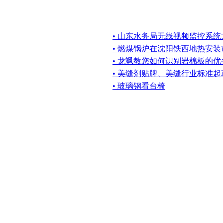
• 山东水务局无线视频监控系统
• 燃煤锅炉在沈阳铁西地热安
• 龙飒教您如何识别岩棉板的优
• 美缝剂贴牌、美缝行业标准
• 玻璃钢看台椅