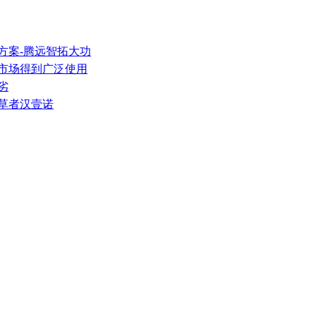
方案-腾远智拓大功
装市场得到广泛使用
劣
起草者汉壹诺