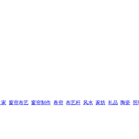
之家
窗帘布艺
窗帘制作
卷帘
布艺杆
风水
家纺
礼品
陶瓷
照