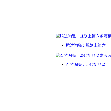
腾达陶瓷：规划上第六
百特陶瓷：2017新品鉴