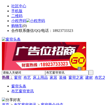
社区中心
手机版
二维码
小程序码
购物车
(
0
)
合作联系微信/QQ/电话：18923733323
1
2
热搜：
窗帘
布艺
床上用品
家居
装修
窗帘之家
建材
布艺
窗帘头条
布艺窗帘资讯
首页
>
布艺窗帘资讯
>
窗帘商企动态