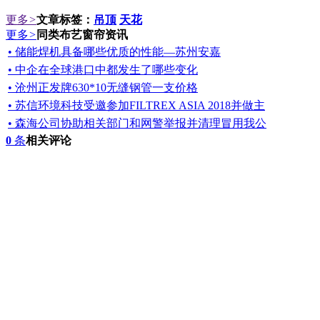
更多
>
文章标签：
吊顶
天花
更多
>
同类布艺窗帘资讯
• 储能焊机具备哪些优质的性能—苏州安嘉
• 中企在全球港口中都发生了哪些变化
• 沧州正发牌630*10无缝钢管一支价格
• 苏信环境科技受邀参加FILTREX ASIA 2018并做主
• 森海公司协助相关部门和网警举报并清理冒用我公
0
条
相关评论