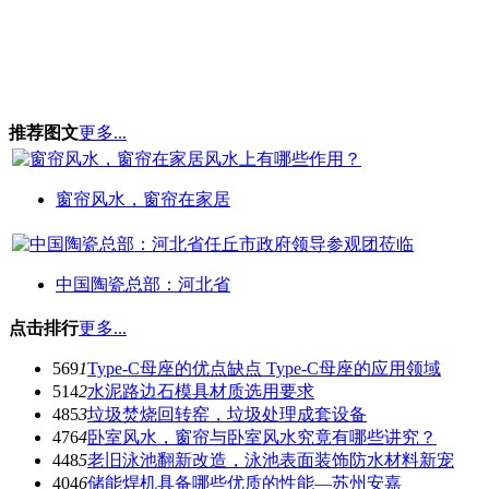
推荐图文
更多...
窗帘风水，窗帘在家居
中国陶瓷总部：河北省
点击排行
更多...
569
1
Type-C母座的优点缺点 Type-C母座的应用领域
514
2
水泥路边石模具材质选用要求
485
3
垃圾焚烧回转窑，垃圾处理成套设备
476
4
卧室风水，窗帘与卧室风水究竟有哪些讲究？
448
5
老旧泳池翻新改造，泳池表面装饰防水材料新宠
404
6
储能焊机具备哪些优质的性能—苏州安嘉