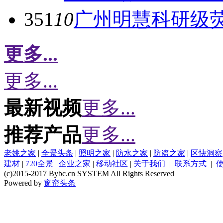
351
10
广州明慧科研级
更多...
更多...
最新视频
更多...
推荐产品
更多...
老姚之家
|
全景头条
|
照明之家
|
防水之家
|
防盗之家
|
区快洞察
建材
|
720全景
|
企业之家
|
移动社区
|
关于我们
|
联系方式
|
(c)2015-2017 Bybc.cn SYSTEM All Rights Reserved
Powered by
窗帘头条