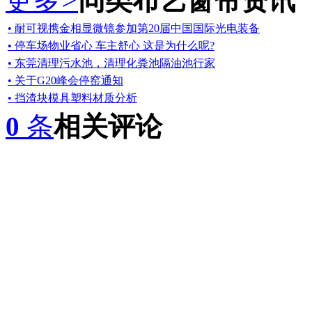
更多
>
同类布艺窗帘资讯
• 耐可视携金相显微镜参加第20届中国国际光电装备
• 停车场物业省心 车主舒心 这是为什么呢?
• 东莞清理污水池，清理化粪池隔油池行家
• 关于G20峰会停窑通知
• 挡渣块模具塑料材质分析
0
条
相关评论