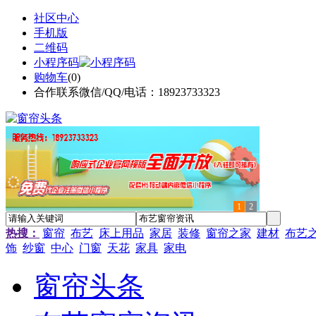
社区中心
手机版
二维码
小程序码
购物车
(
0
)
合作联系微信/QQ/电话：18923733323
1
2
热搜：
窗帘
布艺
床上用品
家居
装修
窗帘之家
建材
布艺
饰
纱窗
中心
门窗
天花
家具
家电
窗帘头条