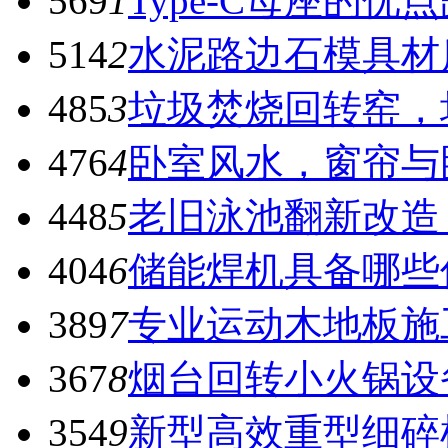
569
1
Type-C母座的优
514
2
水泥路边石模具材
485
3
垃圾焚烧回转窑，
476
4
卧室风水，窗帘与
448
5
老旧泳池翻新改造
404
6
储能焊机具备哪些
389
7
专业运动木地板施
367
8
烟台回转小火锅设
354
9
新型高效重型细碎