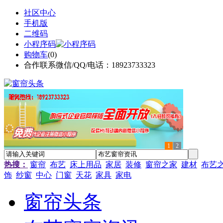
社区中心
手机版
二维码
小程序码
购物车
(
0
)
合作联系微信/QQ/电话：18923733323
1
2
热搜：
窗帘
布艺
床上用品
家居
装修
窗帘之家
建材
布艺
饰
纱窗
中心
门窗
天花
家具
家电
窗帘头条