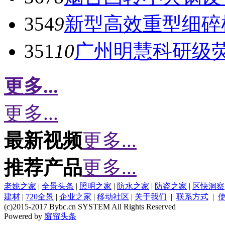
354
9
新型高效重型细碎
351
10
广州明慧科研级
更多...
更多...
最新视频
更多...
推荐产品
更多...
老姚之家
|
全景头条
|
照明之家
|
防水之家
|
防盗之家
|
区快洞察
建材
|
720全景
|
企业之家
|
移动社区
|
关于我们
|
联系方式
|
(c)2015-2017 Bybc.cn SYSTEM All Rights Reserved
Powered by
窗帘头条