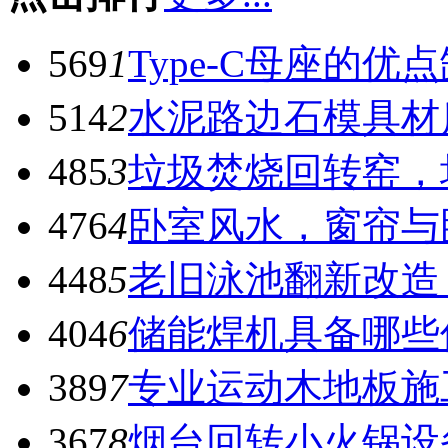
569
1
Type-C母座的优
514
2
水泥路边石模具材
485
3
垃圾焚烧回转窑，
476
4
卧室风水，窗帘与
448
5
老旧泳池翻新改造
404
6
储能焊机具备哪些
389
7
专业运动木地板施
367
8
烟台回转小火锅设