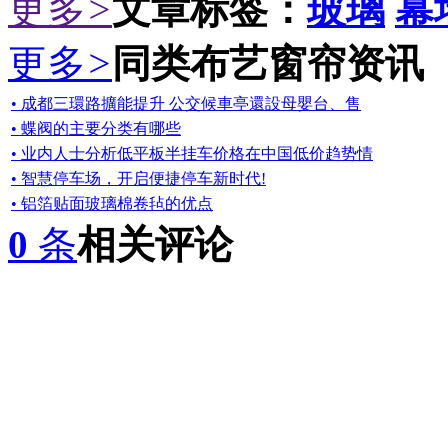
更多
>
文章标签：
玻璃
幕
更多
>
同类布艺窗帘资讯
• 成都三環路擴能提升 公交候車亭還設母嬰台、售
• 蝶阀的主要分类有哪些
• 业内人士分析低平板半挂车价格在中国低价趋势情
• 智慧停车场，开启便捷停车新时代!
• 铝箔贴面玻璃棉卷毡的优点
0
条
相关评论