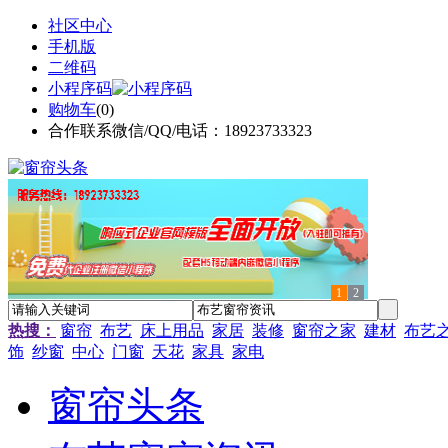
社区中心
手机版
二维码
小程序码
购物车
(
0
)
合作联系微信/QQ/电话：18923733323
1
2
热搜：
窗帘
布艺
床上用品
家居
装修
窗帘之家
建材
布艺
饰
纱窗
中心
门窗
天花
家具
家电
窗帘头条