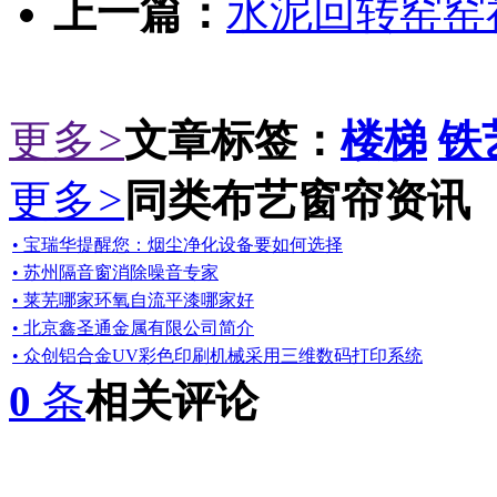
上一篇：
水泥回转窑窑
更多
>
文章标签：
楼梯
铁
更多
>
同类布艺窗帘资讯
• 宝瑞华提醒您：烟尘净化设备要如何选择
• 苏州隔音窗消除噪音专家
• 莱芜哪家环氧自流平漆哪家好
• 北京鑫圣通金属有限公司简介
• 众创铝合金UV彩色印刷机械采用三维数码打印系统
0
条
相关评论