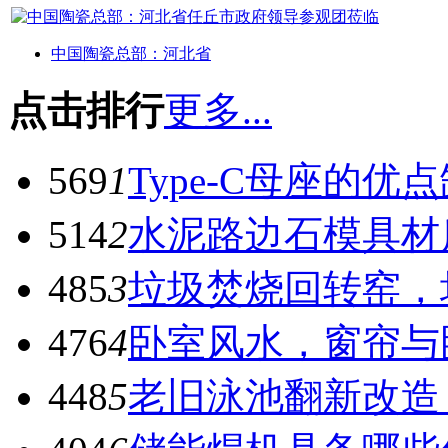
中国陶瓷总部：河北省
点击排行
更多...
569
1
Type-C母座的优
514
2
水泥路边石模具材
485
3
垃圾焚烧回转窑，
476
4
卧室风水，窗帘与
448
5
老旧泳池翻新改造