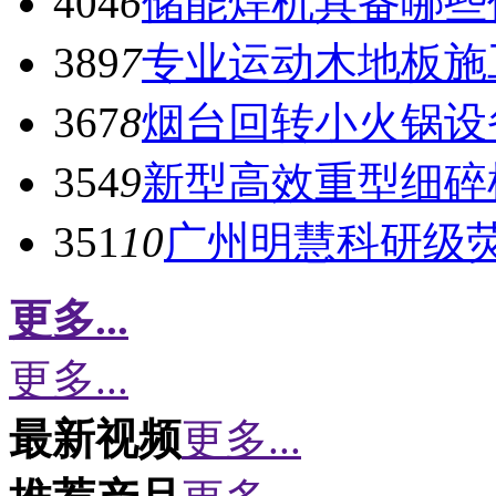
404
6
储能焊机具备哪些
389
7
专业运动木地板施
367
8
烟台回转小火锅设
354
9
新型高效重型细碎
351
10
广州明慧科研级
更多...
更多...
最新视频
更多...