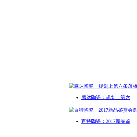
腾达陶瓷：规划上第六
百特陶瓷：2017新品鉴