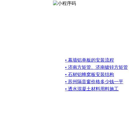
• 幕墙铝单板的安装流程
• 济南方矩管、济南镀锌方矩管
• 石材铝蜂窝板安装结构
• 苏州隔音窗价格多少钱一平
• 透水混凝土材料用料施工