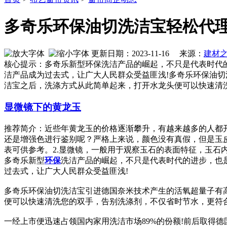
多奇乐环保油切洗洁宝轻松代
更新日期：2023-11-16 来源：
建材
核心提示：多奇乐新型环保洗洁产品的崛起，不只是代表时代
洁产品成为过去式，让广大人民群众受益匪浅!多奇乐环保油
洁宝之后，洗涤方式从此简单起来，打开水龙头便可以快速清
显微镜下的黄龙玉
推荐简介：近些年黄龙玉的价格逐渐攀升，有越来越多的人都
还是增强色进行鉴别呢？严格上来说，颜色没有真假，但是玉
表可供参考。2.显微镜，一般用于观察玉石的表面特征，玉石内部接
多奇乐新型
环保
洗洁产品的崛起，不只是代表时代的进步，也
过去式，让广大人民群众受益匪浅!
多奇乐环保油切洗洁宝引进德国奈米技术产生的活氧超量子有
便可以快速清洗您的双手，告别洗涤剂，不仅省时节水，更符
一经上市便迅速占领国内家用洗洁市场89%的份额!前后取得德国