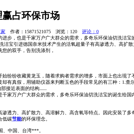
理赢占环保市场
之家
作者：15871521075 浏览：
120
评论：0
的进步，也是千家万户广大群众的需求，多奇乐环保油切洗洁宝
切洗洁宝引进德国奈米技术产生的活氧超量子有高渗透力、高扩
洗您的双手，告别洗涤剂，
开始纷纷收藏黄龙玉，随着求购者需求的增多，市面上也出现了
皮却有真假，用辅助仪器来判断玉色的手段常见的有三种：1.查
近表面的结构......
是千家万户广大群众的需求，多奇乐环保油切洗洁宝的诞生给国
高渗透力、高扩散力、高溶解力、高含氧等特点。因此安装了多
合低碳
节能
的环保理念。
、中国、台湾***。