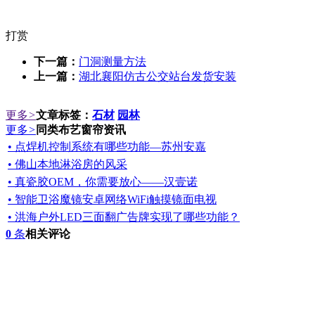
打赏
下一篇：
门洞测量方法
上一篇：
湖北襄阳仿古公交站台发货安装
更多
>
文章标签：
石材
园林
更多
>
同类布艺窗帘资讯
• 点焊机控制系统有哪些功能—苏州安嘉
• 佛山本地淋浴房的风采
• 真瓷胶OEM，你需要放心——汉壹诺
• 智能卫浴魔镜安卓网络WiFi触摸镜面电视
• 洪海户外LED三面翻广告牌实现了哪些功能？
0
条
相关评论