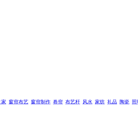
之家
窗帘布艺
窗帘制作
卷帘
布艺杆
风水
家纺
礼品
陶瓷
照