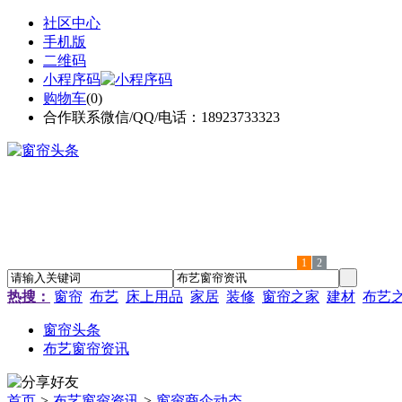
社区中心
手机版
二维码
小程序码
购物车
(
0
)
合作联系微信/QQ/电话：18923733323
1
2
热搜：
窗帘
布艺
床上用品
家居
装修
窗帘之家
建材
布艺
窗帘头条
布艺窗帘资讯
首页
>
布艺窗帘资讯
>
窗帘商企动态