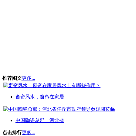
推荐图文
更多...
窗帘风水，窗帘在家居
中国陶瓷总部：河北省
点击排行
更多...