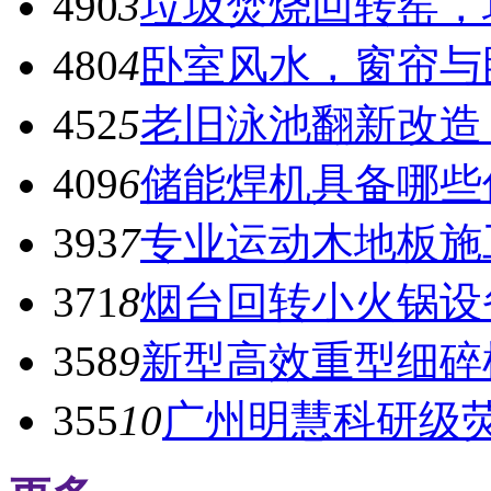
490
3
垃圾焚烧回转窑，
480
4
卧室风水，窗帘与
452
5
老旧泳池翻新改造
409
6
储能焊机具备哪些
393
7
专业运动木地板施
371
8
烟台回转小火锅设
358
9
新型高效重型细碎
355
10
广州明慧科研级