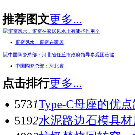
推荐图文
更多...
窗帘风水，窗帘在家居
中国陶瓷总部：河北省
点击排行
更多...
573
1
Type-C母座的优
519
2
水泥路边石模具材