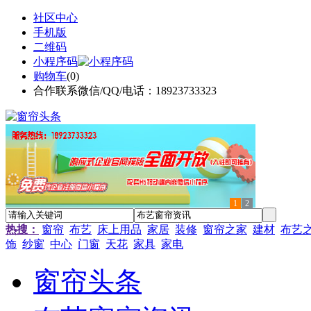
社区中心
手机版
二维码
小程序码
购物车
(
0
)
合作联系微信/QQ/电话：18923733323
1
2
热搜：
窗帘
布艺
床上用品
家居
装修
窗帘之家
建材
布艺
饰
纱窗
中心
门窗
天花
家具
家电
窗帘头条