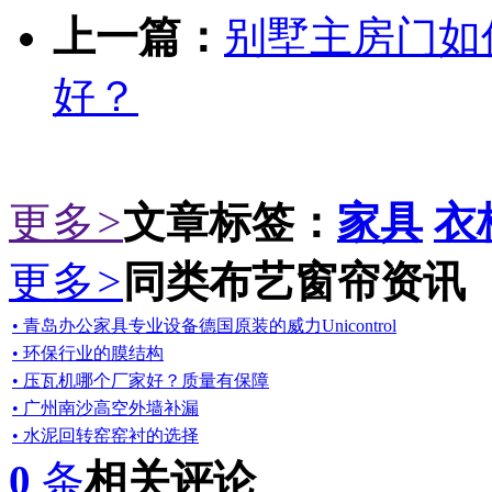
上一篇：
别墅主房门如
好？
更多
>
文章标签：
家具
衣
更多
>
同类布艺窗帘资讯
• 青岛办公家具专业设备德国原装的威力Unicontrol
• 环保行业的膜结构
• 压瓦机哪个厂家好？质量有保障
• 广州南沙高空外墙补漏
• 水泥回转窑窑衬的选择
0
条
相关评论