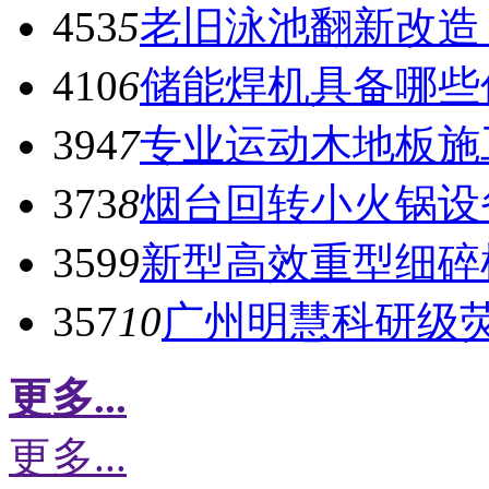
453
5
老旧泳池翻新改造
410
6
储能焊机具备哪些
394
7
专业运动木地板施
373
8
烟台回转小火锅设
359
9
新型高效重型细碎
357
10
广州明慧科研级
更多...
更多...