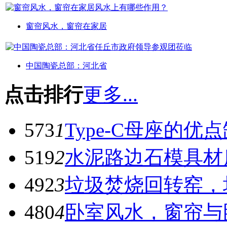
窗帘风水，窗帘在家居
中国陶瓷总部：河北省
点击排行
更多...
573
1
Type-C母座的优
519
2
水泥路边石模具材
492
3
垃圾焚烧回转窑，
480
4
卧室风水，窗帘与