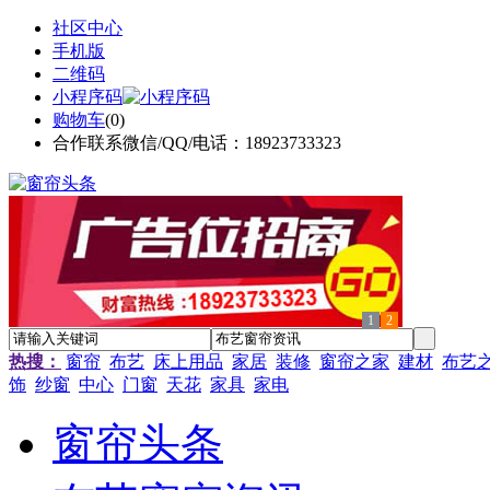
社区中心
手机版
二维码
小程序码
购物车
(
0
)
合作联系微信/QQ/电话：18923733323
1
2
热搜：
窗帘
布艺
床上用品
家居
装修
窗帘之家
建材
布艺
饰
纱窗
中心
门窗
天花
家具
家电
窗帘头条