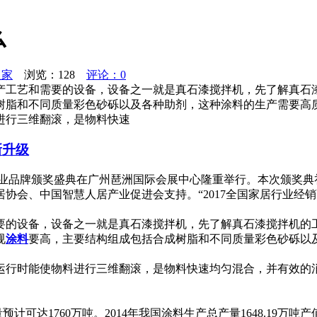
么
之家
浏览：
128
评论：0
产工艺和需要的设备，设备之一就是真石漆搅拌机，先了解真石漆
树脂和不同质量彩色砂砾以及各种助剂，这种涂料的生产需要高质
进行三维翻滚，是物料快速
新升级
铝门窗行业品牌颁奖盛典在广州琶洲国际会展中心隆重举行。本次颁
协会、中国智慧人居产业促进会支持。“2017全国家居行业经
要的设备，设备之一就是真石漆搅拌机，先了解真石漆搅拌机的
规
涂料
要高，主要结构组成包括合成树脂和不同质量彩色砂砾以
运行时能使物料进行三维翻滚，是物料快速均匀混合，并有效的
预计可达1760万吨。2014年我国涂料生产总产量1648.19万