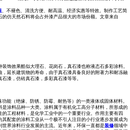
保
、不褪色、清洗方便、耐高温、经济实惠等特效。制作工艺简
理石的仿天然石料将会占外漆产品很大的市场份额。文章来自
种装饰效果酷似大理石、花岗石，真石漆也称液态石多彩涂料。
蚀，延长建筑物的寿命，由于真石漆具备良好的附著力和耐冻融
真石漆，仿砖真石漆，多彩真石漆等等。
殊功能（绝缘、防锈、防霉、耐热等）的一类液体或固体材料。
料是涂料品种一大类。涂料属于有机化工高分子材料，所形成的
性的工程材料，是化学工业中的一个重要行业。作用主要有四
为其配套的涂料工业从一个极不引人注目的小行业逐步发展成为
到世界涂料行业发展的主流。近年来，环保一直都是
装修
领域中