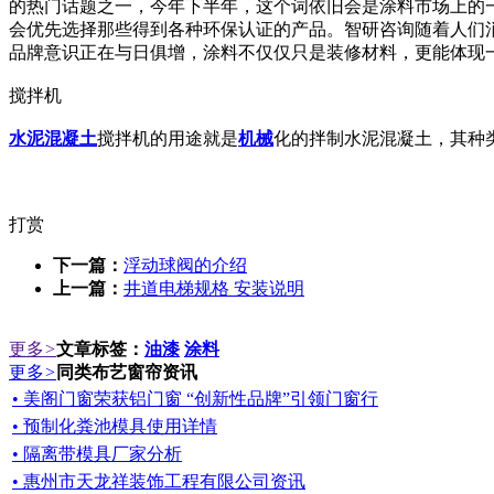
的热门话题之一，今年下半年，这个词依旧会是涂料市场上的
会优先选择那些得到各种环保认证的产品。智研咨询随着人们
品牌意识正在与日俱增，涂料不仅仅只是装修材料，更能体现
搅拌机
水泥
混凝土
搅拌机的用途就是
机械
化的拌制水泥混凝土，其种
打赏
下一篇：
浮动球阀的介绍
上一篇：
井道电梯规格 安装说明
更多
>
文章标签：
油漆
涂料
更多
>
同类布艺窗帘资讯
• 美阁门窗荣获铝门窗 “创新性品牌”引领门窗行
• 预制化粪池模具使用详情
• 隔离带模具厂家分析
• 惠州市天龙祥装饰工程有限公司资讯