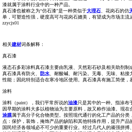
漆就属于涂料行业中的一种产品。
真石漆也被称之为“仿石漆”是一种类似于
大理石
、花岗石的仿
单，可塑造性强，硬度高可与花岗石媲美，有望成为市场主流从
zzycjx01
相关
建材
词条解释：
真石漆
液态石多彩涂料真石漆主要由乳液、天然彩石砂及相关助剂制
真石漆具有防火、
防水
、耐酸碱、耐污染。无毒、无味、粘接
性能；因此特别适合在寒冷地区使用。真石漆具有施工简便，
涂料
涂料（paint），我们平常所说的
油漆
只是其中的一种。指涂布
因早期的涂料大多以植物油为主要原料，故又称作油漆。现在
涂膜
属于高分子化合物类型。按照现代通行的化工产品的分类
点：保护，装饰，掩饰产品的缺陷和其他特殊作用，提升产品
国民经济各领域必不可少的重要行业。经过几代人的顽强拼搏