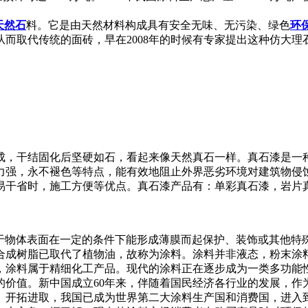
天然石
料。它是由天然材料构成具有安全无味、无污染、绿色
环
而取代传统的面砖，早在2008年的时候有专家提出这种仿大
成，干结固化后坚硬如石，看起来像天然真石一样。真石漆是一
力强，永不褪色等特点，能有效地阻止外界恶劣环境对建筑物侵
易干省时，施工方便等优点。真石漆产品有：单彩真石漆，岩片
于物体表面在一定的条件下能形成薄膜而起保护、装饰或其他特
合成树脂已取代了植物油，故称为涂料。涂料并非液态，粉末涂
，涂料属于精细化工产品。现代的涂料正在逐步成为一类多功能
的价值。新中国成立60年来，伴随着国民经济各行业的发展，作
、开拓进取，我国已成为世界第二大涂料生产国和消费国，进入