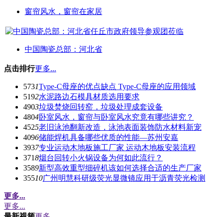
窗帘风水，窗帘在家居
中国陶瓷总部：河北省
点击排行
更多...
573
1
Type-C母座的优点缺点 Type-C母座的应用领域
519
2
水泥路边石模具材质选用要求
490
3
垃圾焚烧回转窑，垃圾处理成套设备
480
4
卧室风水，窗帘与卧室风水究竟有哪些讲究？
452
5
老旧泳池翻新改造，泳池表面装饰防水材料新宠
409
6
储能焊机具备哪些优质的性能—苏州安嘉
393
7
专业运动木地板施工厂家 运动木地板安装流程
371
8
烟台回转小火锅设备为何如此流行？
358
9
新型高效重型细碎机该如何选择合适的生产厂家
355
10
广州明慧科研级荧光显微镜应用于沥青荧光检测
更多...
更多...
最新视频
更多...