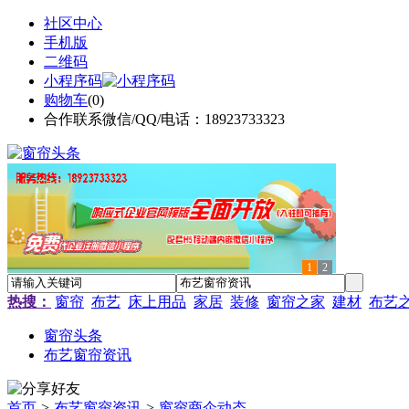
社区中心
手机版
二维码
小程序码
购物车
(
0
)
合作联系微信/QQ/电话：18923733323
1
2
热搜：
窗帘
布艺
床上用品
家居
装修
窗帘之家
建材
布艺
窗帘头条
布艺窗帘资讯
首页
>
布艺窗帘资讯
>
窗帘商企动态