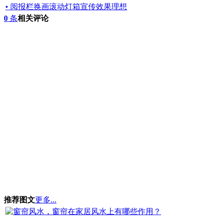
• 阅报栏换画滚动灯箱宣传效果理想
0
条
相关评论
推荐图文
更多...