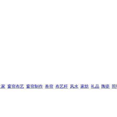
之家
窗帘布艺
窗帘制作
卷帘
布艺杆
风水
家纺
礼品
陶瓷
照