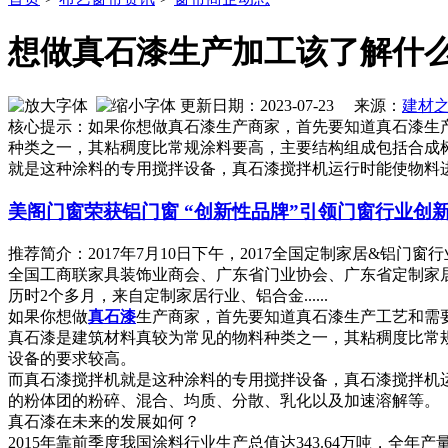
想做真石漆生产加工该了解什
更新日期：2023-07-23 来源：
建材
核心提示：如果你想做真石漆生产商家，首先要知道真石漆生
种类之一，其粘稠度比常规涂料要高，主要结构组成包括合成
就是这种涂料的专用搅拌设备，真石漆搅拌机运行时能使物料
美阁门窗荣获铝门窗 “创新性品牌”引领门窗行业创
推荐简介：2017年7月10日下午，2017全国定制家居&
全国工商联家具装饰业商会、广东省门业协会、广东省定制家居
历时2个多月，来自定制家居行业、铝合金......
如果你想做
真石漆
生产商家，首先要知道真石漆生产工艺和需
真石漆是建筑材料真较为常见的物料种类之一，其粘稠度比常
设备的要求较高。
而真石漆搅拌机就是这种涂料的专用搅拌设备，真石漆搅拌机
的粉体团的粉碎、混合、均质、分散、乳化以及加速溶解等。
真石漆在未来的发展如何？
2015年靠前季度我国涂料行业生产总值达343.64万吨，全年产量