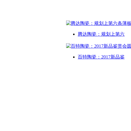
腾达陶瓷：规划上第六
百特陶瓷：2017新品鉴