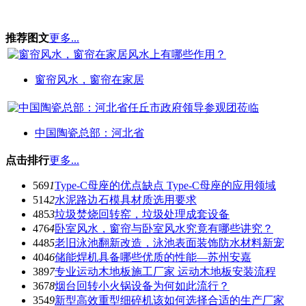
推荐图文
更多...
窗帘风水，窗帘在家居
中国陶瓷总部：河北省
点击排行
更多...
569
1
Type-C母座的优点缺点 Type-C母座的应用领域
514
2
水泥路边石模具材质选用要求
485
3
垃圾焚烧回转窑，垃圾处理成套设备
476
4
卧室风水，窗帘与卧室风水究竟有哪些讲究？
448
5
老旧泳池翻新改造，泳池表面装饰防水材料新宠
404
6
储能焊机具备哪些优质的性能—苏州安嘉
389
7
专业运动木地板施工厂家 运动木地板安装流程
367
8
烟台回转小火锅设备为何如此流行？
354
9
新型高效重型细碎机该如何选择合适的生产厂家