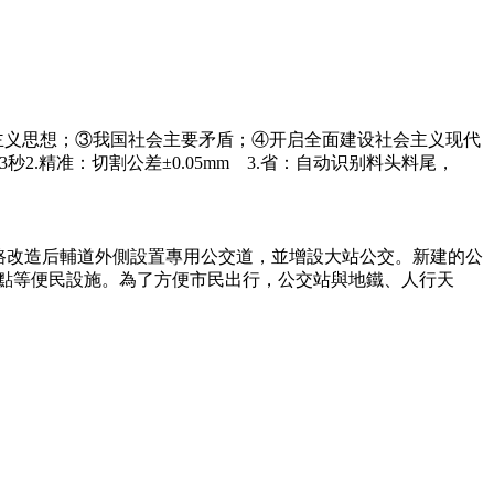
主义思想；③我国社会主要矛盾；④开启全面建设社会主义现代
秒2.精准：切割公差±0.05mm 3.省：自动识别料头料尾，
路改造后輔道外側設置專用公交道，並增設大站公交。新建的公
車點等便民設施。為了方便市民出行，公交站與地鐵、人行天