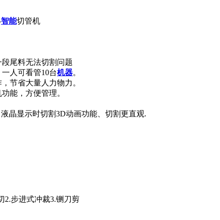
-
智能
切管机
一段尾料无法切割问题
一人可看管10台
机器
。
作，节省大量人力物力。
机功能，方便管理。
。液晶显示时切割3D动画功能、切割更直观.
切2.步进式冲裁3.铡刀剪