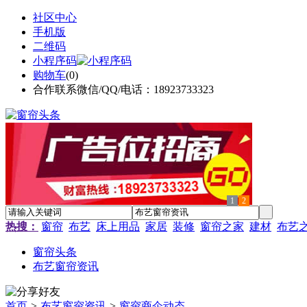
社区中心
手机版
二维码
小程序码
购物车
(
0
)
合作联系微信/QQ/电话：18923733323
1
2
热搜：
窗帘
布艺
床上用品
家居
装修
窗帘之家
建材
布艺
窗帘头条
布艺窗帘资讯
首页
>
布艺窗帘资讯
>
窗帘商企动态