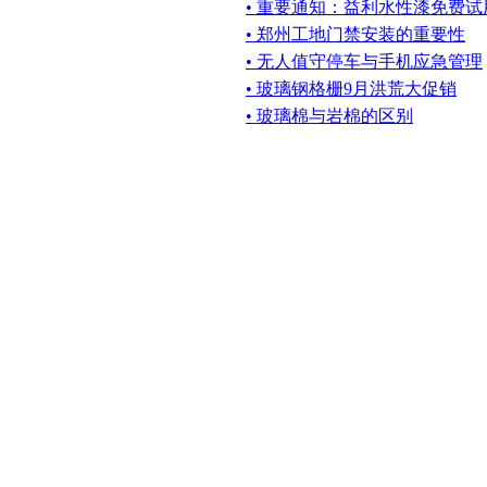
• 重要通知：益利水性漆免费试
• 郑州工地门禁安装的重要性
• 无人值守停车与手机应急管理
• 玻璃钢格栅9月洪荒大促销
• 玻璃棉与岩棉的区别