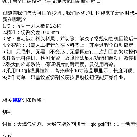
④开启全面建设社会主义现代化国家新征程.....
跟随着我们伟大祖国的步调，我们的切割机也迎来了新的时代-
新在哪呢？
1.快：每切一刀大概是2-3秒
2.精准：切割公差±0.05mm
3.省：自动识别料头料尾，并切除。解决了常规切管机因较后
4.全智能：只需人工把管放在下料架上，其余过程全自动搞定。
5.切口无毛刺、无黑口不变形，无需再进行二次加工的繁琐操
6.具备无料停机、检测报警、故障排除显示功能和自动计数停
7.强大的冷却系统，保证锯片的耐用度。及使用寿命。
8.采用PLC触摸屏控制，高分辨率10寸液晶屏显示，长度可调
9.操作简单，只需设置切割长度按启动按钮便能开始作业。
相关
建材
词条解释：
切割
词目：天燃气切割、天燃气增效剂拼音：qiē gē解释：1.手动剪
时代