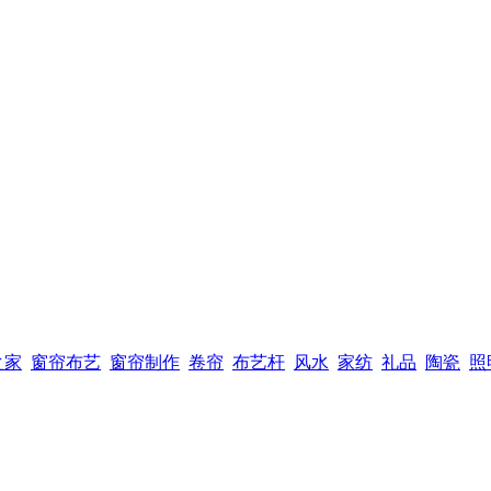
之家
窗帘布艺
窗帘制作
卷帘
布艺杆
风水
家纺
礼品
陶瓷
照