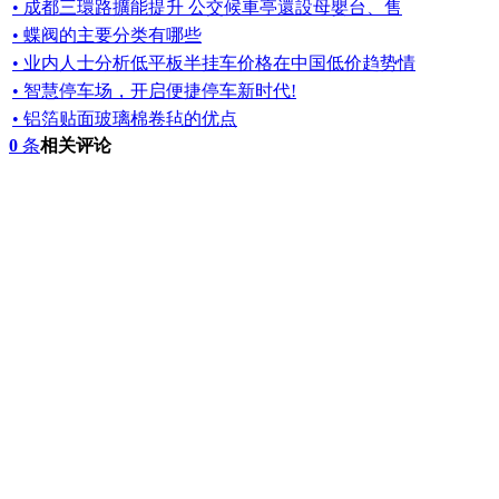
• 成都三環路擴能提升 公交候車亭還設母嬰台、售
• 蝶阀的主要分类有哪些
• 业内人士分析低平板半挂车价格在中国低价趋势情
• 智慧停车场，开启便捷停车新时代!
• 铝箔贴面玻璃棉卷毡的优点
0
条
相关评论