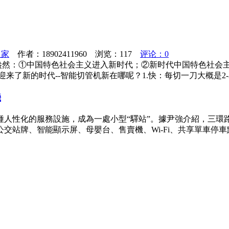
之家
作者：18902411960 浏览：
117
评论：0
意盎然：①中国特色社会主义进入新时代；②新时代中国特色社会
来了新的时代--智能切管机新在哪呢？1.快：每切一刀大概是2-3
機
種人性化的服務設施，成為一處小型“驛站”。據尹強介紹，三環
交站牌、智能顯示屏、母嬰台、售賣機、Wi-Fi、共享單車停