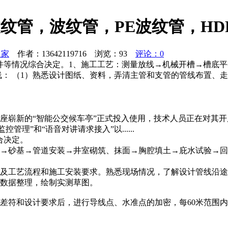
波纹管，波纹管，PE波纹管，H
之家
作者：13642119716 浏览：
93
评论：0
条件等情况综合决定。1、施工工艺：测量放线→机械开槽→槽底
线： （1）熟悉设计图纸、资料，弄清主管和支管的管线布置、
两座崭新的“智能公交候车亭”正式投入使用，技术人员正在对其开
理”和“语音对讲请求接入”以......
合决定。
→砂基→管道安装→井室砌筑、抹面→胸腔填土→庇水试验→回
向及工艺流程和施工安装要求。熟悉现场情况，了解设计管线沿
测数据整理，绘制实测草图。
差符和设计要求后，进行导线点、水准点的加密，每60米范围