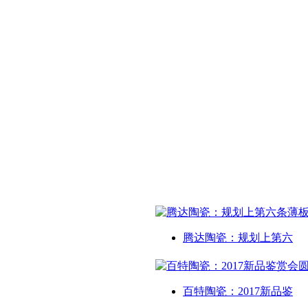
腾达陶瓷：规划上第六
百特陶瓷：2017新品鉴