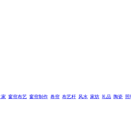
之家
窗帘布艺
窗帘制作
卷帘
布艺杆
风水
家纺
礼品
陶瓷
照