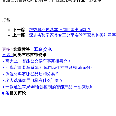
打赏
下一篇：
散热器不热基本上是哪里出问题？
上一篇：
深圳实验室家具女王分享实验室家具购买注意事
更多
>
文章标签：
五金
交电
更多
>
同类布艺窗帘资讯
• 高大上！智能公交候车亭亮相嘉兴！
• 油库定量装车系统 油库自动化控制系统 油库付油
• 保温材料有哪些品质和分类？
• 老人选择家用电梯有什么讲究？
• 一款通过苹果siri语音控制的智能产品 一起来玩h
0
条
相关评论