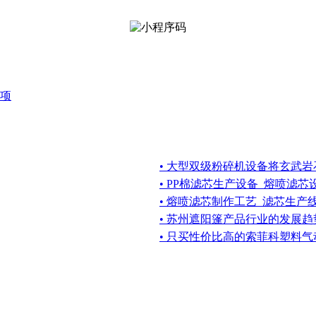
项
• 大型双级粉碎机设备将玄武
• PP棉滤芯生产设备_熔喷滤
• 熔喷滤芯制作工艺_滤芯生产
• 苏州遮阳篷产品行业的发展
• 只买性价比高的索菲科塑料