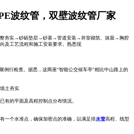
DPE波纹管，双壁波纹管厂家
平整夯实→砂砾垫层→砂基→管道安装→井室砌筑、抹面→胸腔
走向及工艺流程和施工安装要求。熟悉现
展例行检查。据悉，这两座“智能公交候车亭”相比中山路上的
填土夯实
途已有的平面及高程控制点分布情况。
内有一个水准点，确保加密点的准确，以满足排
水管
高程、线型