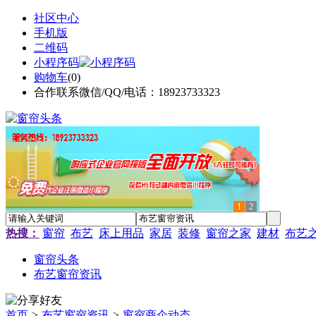
社区中心
手机版
二维码
小程序码
购物车
(
0
)
合作联系微信/QQ/电话：18923733323
1
2
热搜：
窗帘
布艺
床上用品
家居
装修
窗帘之家
建材
布艺
窗帘头条
布艺窗帘资讯
首页
>
布艺窗帘资讯
>
窗帘商企动态