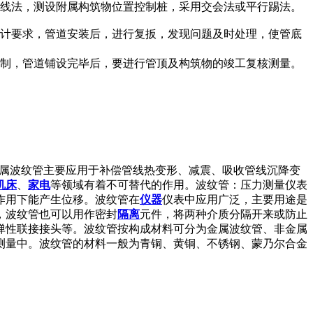
导线法，测设附属构筑物位置控制桩，采用交会法或平行踢法。
设计要求，管道安装后，进行复扳，发现问题及时处理，使管底
控制，管道铺设完毕后，要进行管顶及构筑物的竣工复核测量。
管等。金属波纹管主要应用于补偿管线热变形、减震、吸收管线沉降变
机床
、
家电
等领域有着不可替代的作用。波纹管：压力测量仪表
作用下能产生位移。波纹管在
仪器
仪表中应用广泛，主要用途是
，波纹管也可以用作密封
隔离
元件，将两种介质分隔开来或防止
弹性联接接头等。波纹管按构成材料可分为金属波纹管、非金属
测量中。波纹管的材料一般为青铜、黄铜、不锈钢、蒙乃尔合金