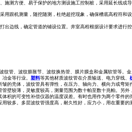
扰、施测方便、易于保护的地方测设施工控制桩，采用延长线或
，采用跟机测量，随挖随测，杜绝超挖现象，确保槽底高程符和
上打出边线，确定管道的铺设位置。井室高程根据设计要求进行
管主要包括金属波纹管、波纹膨胀节、波纹换热管、膜片膜盒和金属软
、冶金等行业。
塑料
等其他材质波纹管在介质输送、电力穿线、
折皱的壳体，波纹管具有弹性，在压力、轴向力、横向力或弯矩
管管壁较薄，灵敏度较高，测量范围为数十帕至数十兆帕。另外
其体积的可变性补偿仪器的温度误差。有时也用作为两个零件的
应用较多。多层波纹管强度高，耐久性好，应力小，用在重要的