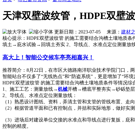
天津双壁波纹管，HDPE双壁
更新日期：2023-07-05 来源：
建材
核心提示：HDPE双壁波纹管 的施工需要结合沟槽土壤地质
填土→庇水试验→回填土夯实 2、导线点、水准点定位测量放
高大上！智能公交候车亭亮相嘉兴！
推荐简介：8月22日，在市区大德路南洋职业技术学院门口，
智能站台不仅多了“无线热点”和“防盗系统”，更是增加了“环境监控管
HDPE双壁波纹管 的施工需要结合沟槽土壤地质条件等情况综
1、施工工艺：测量放线→
机械
开槽→槽底平整夯实→砂砾垫层
2、导线点、水准点定位测量放线：
（1）熟悉设计图纸、资料，弄清主管和支管的管线布置、走
（2）根据管道平面和已有控制点，并拮和实际地形，做好实
（3）进场后对建设单位交接的水准点和导线点进行复扳，庇和
控制的精度。