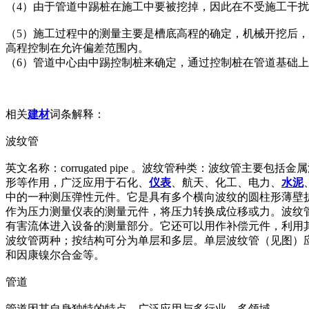
（4）由于管道中踢桩在施工中要被挖掉，因此在不受施工干
（5）施工过程中的测量主要是槽底高程的确定，机械开挖后
高程控制在允许偏差范围内。
（6）管道中心由中踢控制桩来确定，通过控制桩在管道基础
相关
建材
词条解释：
波纹管
英文名称：corrugated pipe 。波纹管种类：波纹
形等作用，广泛应用于石化、
仪表
、航天、化工、电力、
水泥
中的一种测压弹性元件。它是具有多个横向波纹的圆柱形薄壁
作为压力测量仪表的测量元件，将压力转换成位移或力。波纹
有害流体进入设备的测量部分。它还可以用作补偿元件，利用
波纹管两种；按结构可分为单层和多层。单层波纹管（见图）
和因康镍尔合金等。
管道
管道因其自身独特的特点，广泛应用与多行业，多领域。