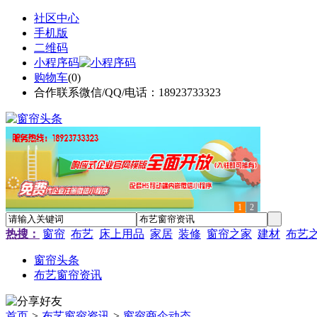
社区中心
手机版
二维码
小程序码
购物车
(
0
)
合作联系微信/QQ/电话：18923733323
1
2
热搜：
窗帘
布艺
床上用品
家居
装修
窗帘之家
建材
布艺
窗帘头条
布艺窗帘资讯
首页
>
布艺窗帘资讯
>
窗帘商企动态