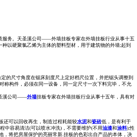
质服务。天圣溪公司——外墙挂板专家在外墙挂板行业从事十五
一种以硬聚氯乙烯为主体的塑料型材，用于建筑物的外墙;起到
上给定的尺寸角度在锯床刻度尺上定好档尺位置，并把锯头调整到
4)对称构件，必须在同一设备，同一定尺寸一次下料完毕，不允
圣溪公司——
外墙
挂板专家在外墙挂板行业从事十五年，具有对
板还可以回收再生，制造过程耗能较
水泥
和
瓷砖
低，是有利于
程中容易清洁(可以喷水冲洗)，不需要维护(不用
油漆
和
涂料
);性
地，将把房屋保护的亮丽常新.挂板的色彩出自产品的本体，决