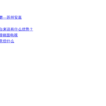
修磨—苏州安嘉
作台来说有什么优势？
触摸镜面电视
注意些什么