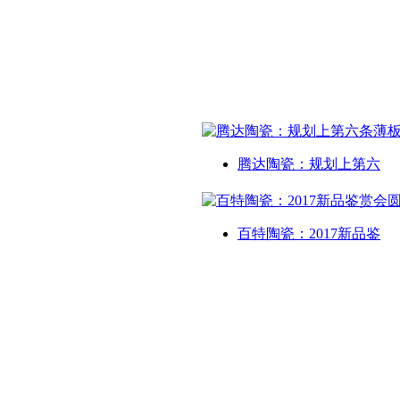
腾达陶瓷：规划上第六
百特陶瓷：2017新品鉴