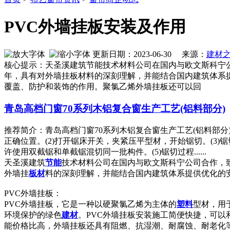
PVC外墙挂板安装及作用
更新日期：2023-06-30 来源：
建材
核心提示：天圣溪建筑节能技术材料公司在国内与欧文斯科宁
年，具有对外墙挂板材料的深刻理解，并能结合国内建筑体系提
覆盖、防护和装饰的作用。聚氯乙烯外墙挂板还可以回
青岛高档门窗70系列木铝复合窗生产工艺(铝料部分)
推荐简介：青岛高档门窗70系列木铝复合窗生产工艺(铝料部
正确位置。(2)打开锯床开关，夹紧压平型材，开始锯切。(3
许使用双截锯和单截锯混切同一批构件。(5)锯切过程......
天圣溪建筑
节能
技术材料公司在国内与欧文斯科宁公司合作，
外墙挂
板材
料的深刻理解，并能结合国内建筑体系提供优化的
PVC外墙挂板：
PVC外墙挂板，它是一种以硬聚氯乙烯为主体的
塑料
型材，用
环境保护的绿色
建材
。PVC外墙挂板安装施工简便快捷，可以
能价格比高，外墙挂板还具有阻燃、抗湿潮、耐腐蚀、耐老化等