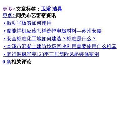
更多
>
文章标签：
卫浴
洁具
更多
>
同类布艺窗帘资讯
• 振动平板夯如何使用
• 储能焊机应该怎样选择电极材料—苏州安嘉
• 安全标准化工地如何建造？标准是什么？
• 本溪市混凝土建筑垃圾回收利用需要使用什么机器
• 闵行源枫景苑123平三居简欧风格装修案例
0
条
相关评论