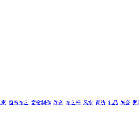
之家
窗帘布艺
窗帘制作
卷帘
布艺杆
风水
家纺
礼品
陶瓷
照