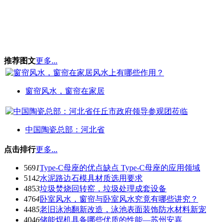
推荐图文
更多...
窗帘风水，窗帘在家居
中国陶瓷总部：河北省
点击排行
更多...
569
1
Type-C母座的优点缺点 Type-C母座的应用领域
514
2
水泥路边石模具材质选用要求
485
3
垃圾焚烧回转窑，垃圾处理成套设备
476
4
卧室风水，窗帘与卧室风水究竟有哪些讲究？
448
5
老旧泳池翻新改造，泳池表面装饰防水材料新宠
404
6
储能焊机具备哪些优质的性能—苏州安嘉