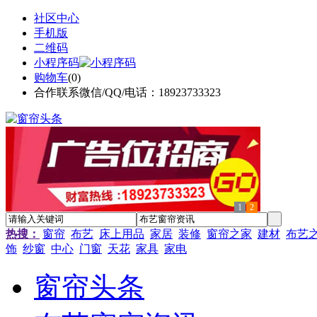
社区中心
手机版
二维码
小程序码
购物车
(
0
)
合作联系微信/QQ/电话：18923733323
1
2
热搜：
窗帘
布艺
床上用品
家居
装修
窗帘之家
建材
布艺
饰
纱窗
中心
门窗
天花
家具
家电
窗帘头条