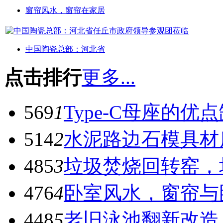
窗帘风水，窗帘在家居
中国陶瓷总部：河北省
点击排行
更多...
569
1
Type-C母座的优
514
2
水泥路边石模具材
485
3
垃圾焚烧回转窑，
476
4
卧室风水，窗帘与
448
5
老旧泳池翻新改造