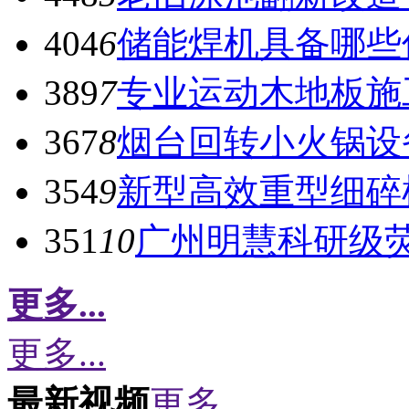
404
6
储能焊机具备哪些
389
7
专业运动木地板施
367
8
烟台回转小火锅设
354
9
新型高效重型细碎
351
10
广州明慧科研级
更多...
更多...
最新视频
更多...