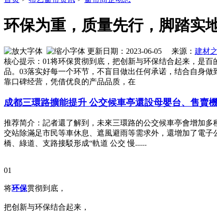
环保为重，质量先行，脚踏实地
更新日期：2023-06-05 来源：
建材
核心提示：01将环保贯彻到底，把创新与环保结合起来，是百
品。03落实好每一个环节，不盲目做出任何承诺，结合自身做
靠口碑经营，凭借优良的产品品质，在
成都三環路擴能提升 公交候車亭還設母嬰台、售賣
推荐简介：記者還了解到，未來三環路的公交候車亭會增加多
交站除滿足市民等車休息、遮風避雨等需求外，還增加了電子公
橋、綠道、支路接駁形成“軌道 公交 慢......
01
将
环保
贯彻到底，
把创新与环保结合起来，