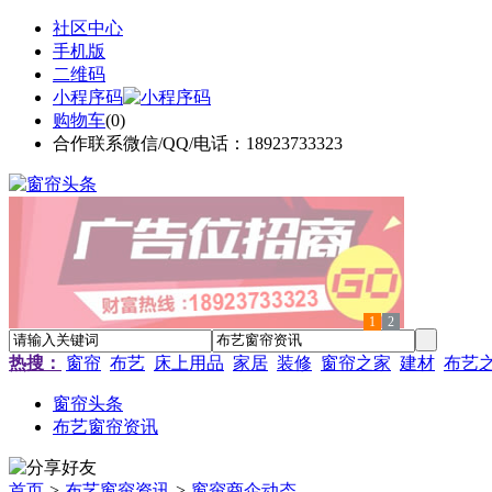
社区中心
手机版
二维码
小程序码
购物车
(
0
)
合作联系微信/QQ/电话：18923733323
1
2
热搜：
窗帘
布艺
床上用品
家居
装修
窗帘之家
建材
布艺
窗帘头条
布艺窗帘资讯
首页
>
布艺窗帘资讯
>
窗帘商企动态