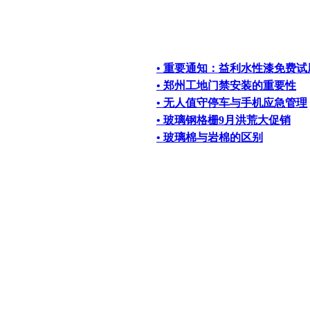
• 重要通知：益利水性漆免费试
• 郑州工地门禁安装的重要性
• 无人值守停车与手机应急管理
• 玻璃钢格栅9月洪荒大促销
• 玻璃棉与岩棉的区别