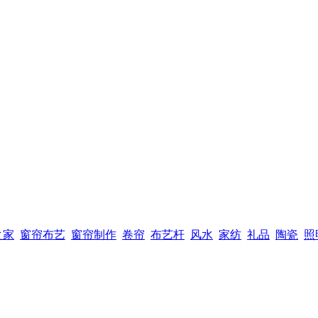
之家
窗帘布艺
窗帘制作
卷帘
布艺杆
风水
家纺
礼品
陶瓷
照