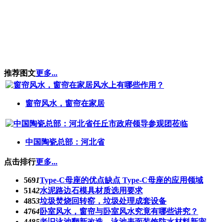
推荐图文
更多...
窗帘风水，窗帘在家居
中国陶瓷总部：河北省
点击排行
更多...
569
1
Type-C母座的优点缺点 Type-C母座的应用领域
514
2
水泥路边石模具材质选用要求
485
3
垃圾焚烧回转窑，垃圾处理成套设备
476
4
卧室风水，窗帘与卧室风水究竟有哪些讲究？
448
5
老旧泳池翻新改造，泳池表面装饰防水材料新宠