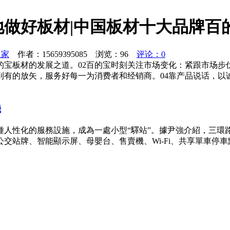
做好板材|中国板材十大品牌百
之家
作者：15659395085 浏览：
96
评论：0
的宝板材的发展之道。02百的宝时刻关注市场变化：紧跟市场
到有的放矢，服务好每一为消费者和经销商。04靠产品说话，以
機
種人性化的服務設施，成為一處小型“驛站”。據尹強介紹，三環
交站牌、智能顯示屏、母嬰台、售賣機、Wi-Fi、共享單車停