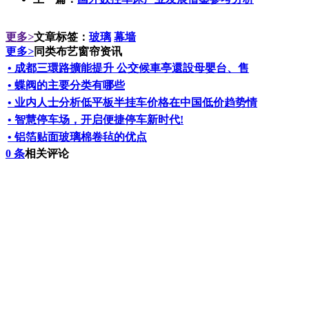
更多
>
文章标签：
玻璃
幕墙
更多
>
同类布艺窗帘资讯
• 成都三環路擴能提升 公交候車亭還設母嬰台、售
• 蝶阀的主要分类有哪些
• 业内人士分析低平板半挂车价格在中国低价趋势情
• 智慧停车场，开启便捷停车新时代!
• 铝箔贴面玻璃棉卷毡的优点
0
条
相关评论