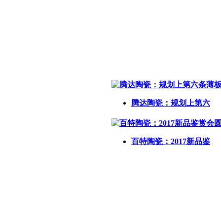
腾达陶瓷：规划上第六
百特陶瓷：2017新品鉴