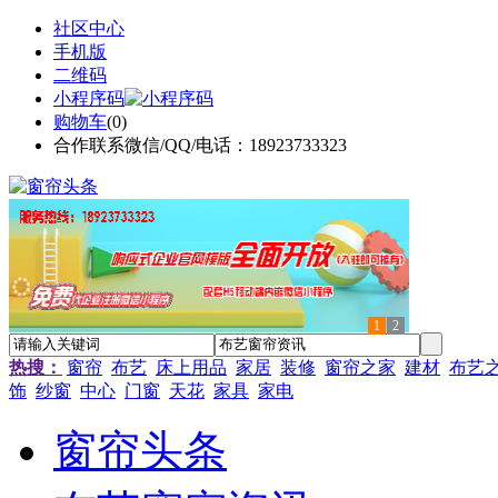
社区中心
手机版
二维码
小程序码
购物车
(
0
)
合作联系微信/QQ/电话：18923733323
1
2
热搜：
窗帘
布艺
床上用品
家居
装修
窗帘之家
建材
布艺
饰
纱窗
中心
门窗
天花
家具
家电
窗帘头条