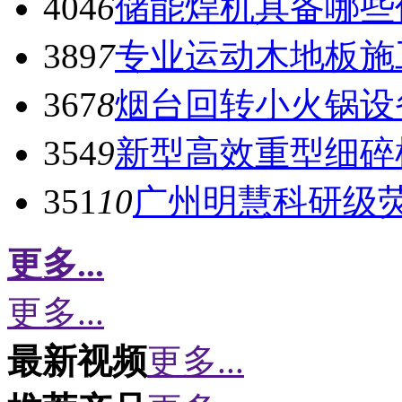
404
6
储能焊机具备哪些
389
7
专业运动木地板施
367
8
烟台回转小火锅设
354
9
新型高效重型细碎
351
10
广州明慧科研级
更多...
更多...
最新视频
更多...