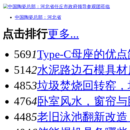
中国陶瓷总部：河北省
点击排行
更多...
569
1
Type-C母座的优
514
2
水泥路边石模具材
485
3
垃圾焚烧回转窑，
476
4
卧室风水，窗帘与
448
5
老旧泳池翻新改造