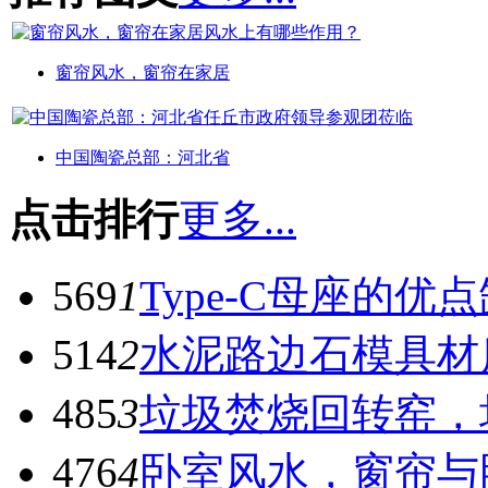
窗帘风水，窗帘在家居
中国陶瓷总部：河北省
点击排行
更多...
569
1
Type-C母座的优
514
2
水泥路边石模具材
485
3
垃圾焚烧回转窑，
476
4
卧室风水，窗帘与