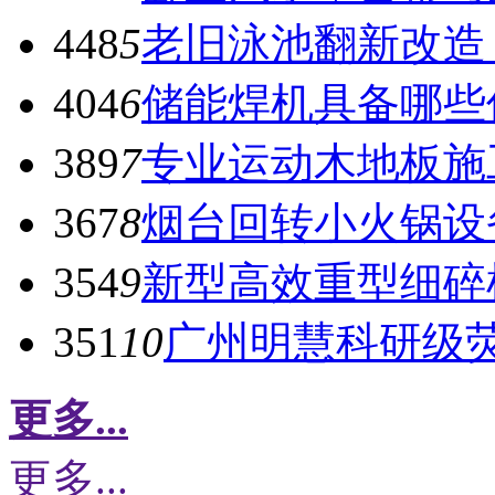
448
5
老旧泳池翻新改造
404
6
储能焊机具备哪些
389
7
专业运动木地板施
367
8
烟台回转小火锅设
354
9
新型高效重型细碎
351
10
广州明慧科研级
更多...
更多...