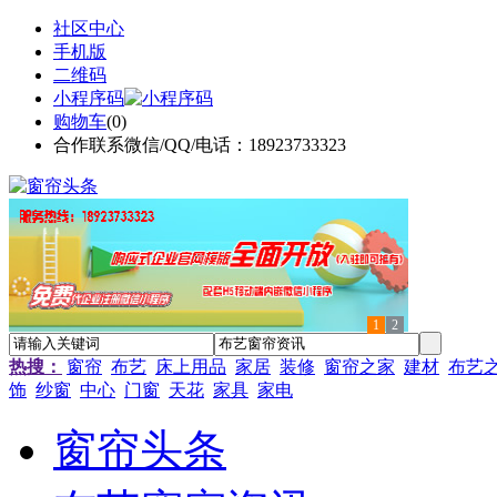
社区中心
手机版
二维码
小程序码
购物车
(
0
)
合作联系微信/QQ/电话：18923733323
1
2
热搜：
窗帘
布艺
床上用品
家居
装修
窗帘之家
建材
布艺
饰
纱窗
中心
门窗
天花
家具
家电
窗帘头条