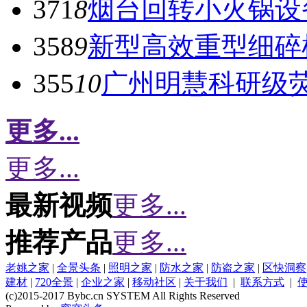
371
8
烟台回转小火锅设
358
9
新型高效重型细碎
355
10
广州明慧科研级
更多...
更多...
最新视频
更多...
推荐产品
更多...
老姚之家
|
全景头条
|
照明之家
|
防水之家
|
防盗之家
|
区快洞察
建材
|
720全景
|
企业之家
|
移动社区
|
关于我们
|
联系方式
|
(c)2015-2017 Bybc.cn SYSTEM All Rights Reserved