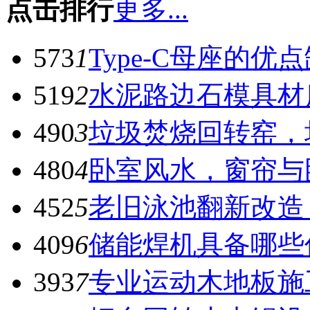
点击排行
更多...
573
1
Type-C母座的优
519
2
水泥路边石模具材
490
3
垃圾焚烧回转窑，
480
4
卧室风水，窗帘与
452
5
老旧泳池翻新改造
409
6
储能焊机具备哪些
393
7
专业运动木地板施