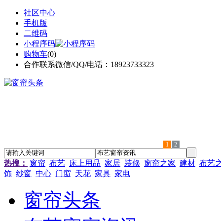
社区中心
手机版
二维码
小程序码
购物车
(
0
)
合作联系微信/QQ/电话：18923733323
1
2
热搜：
窗帘
布艺
床上用品
家居
装修
窗帘之家
建材
布艺
饰
纱窗
中心
门窗
天花
家具
家电
窗帘头条