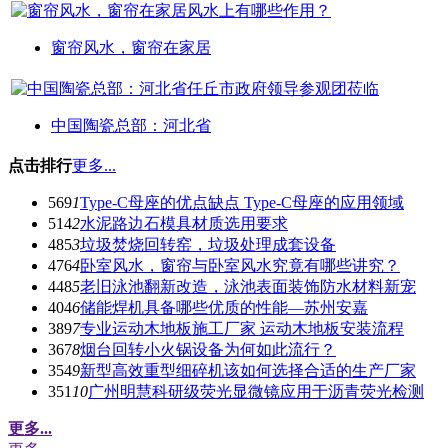
窗帘风水，窗帘在家居
中国陶瓷总部：河北省
点击排行
更多...
569
1
Type-C母座的优点缺点 Type-C母座的应用领域
514
2
水泥路边石模具材质选用要求
485
3
垃圾焚烧回转窑，垃圾处理成套设备
476
4
卧室风水，窗帘与卧室风水究竟有哪些讲究？
448
5
老旧泳池翻新改造，泳池表面装饰防水材料新宠
404
6
储能焊机具备哪些优质的性能—苏州安嘉
389
7
专业运动木地板施工厂家 运动木地板安装流程
367
8
烟台回转小火锅设备为何如此流行？
354
9
新型高效重型细碎机该如何选择合适的生产厂家
351
10
广州明慧科研级荧光显微镜应用于沥青荧光检测
更多...