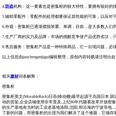
4.
防盗
机构：这一要素也是密集柜的较大特性，要拥有较好的
5.辅助零配件：零配件的处理都要保证其性能的可靠，以应对
6.外观：密集柜已逐渐摆脱笨重、单调，目前，是大多数人们
7.生产厂商的实力及品牌：市场的残酷竞争使产品优胜劣汰，
8.售后服务：密集柜产品是一种特殊商品，它一出现问题，
以上信息由junchengmijigui编辑整理，原创内容转载请注明出处。更多信息请
相关
建材
词条解释：
密集柜
密集柜英文(MovableRack)日语(移动棚)最早起源于
动的货架,企业店铺使用非常普及.上纪80年代随着改革开放密
的生产基地有当时的工业老基地洛阳.沈阳.和沿海的宁波等地.
了新的问题，而密集柜的出现为我们解决了这个难题，它储存