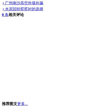
• 广州南沙高空外墙补漏
• 水泥回转窑窑衬的选择
0
条
相关评论
推荐图文
更多...