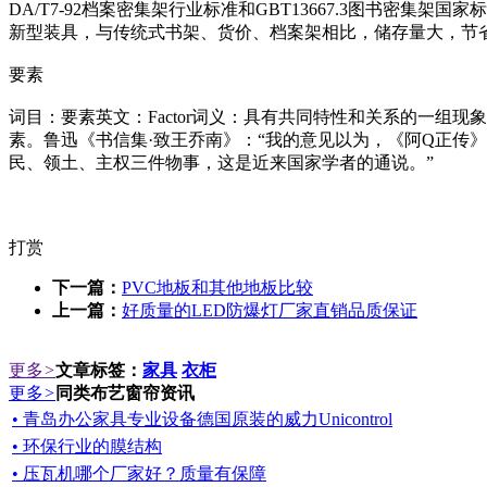
DA/T7-92档案密集架行业标准和GBT13667.3图书
新型装具，与传统式书架、货价、档案架相比，储存量大，节
要素
词目：要素英文：Factor词义：具有共同特性和关系的一组现象（如道
素。鲁迅《书信集·致王乔南》：“我的意见以为，《阿Q正传
民、领土、主权三件物事，这是近来国家学者的通说。”
打赏
下一篇：
PVC地板和其他地板比较
上一篇：
好质量的LED防爆灯厂家直销品质保证
更多
>
文章标签：
家具
衣柜
更多
>
同类布艺窗帘资讯
• 青岛办公家具专业设备德国原装的威力Unicontrol
• 环保行业的膜结构
• 压瓦机哪个厂家好？质量有保障