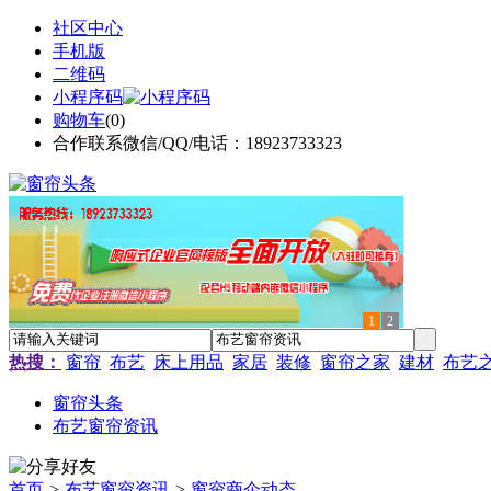
社区中心
手机版
二维码
小程序码
购物车
(
0
)
合作联系微信/QQ/电话：18923733323
1
2
热搜：
窗帘
布艺
床上用品
家居
装修
窗帘之家
建材
布艺
窗帘头条
布艺窗帘资讯
首页
>
布艺窗帘资讯
>
窗帘商企动态