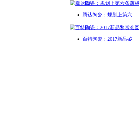
腾达陶瓷：规划上第六
百特陶瓷：2017新品鉴