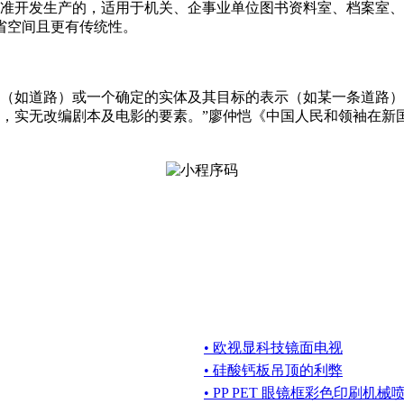
密集架国家标准开发生产的，适用于机关、企事业单位图书资料室、档
省空间且更有传统性。
路）或一个确定的实体及其目标的表示（如某一条道路）。基本解释[esse
》，实无改编剧本及电影的要素。”廖仲恺《中国人民和领袖在新
• 欧视显科技镜面电视
• 硅酸钙板吊顶的利弊
• PP PET 眼镜框彩色印刷机