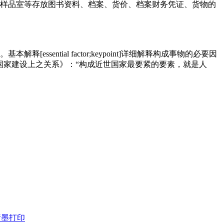
案室、样品室等存放图书资料、档案、货价、档案财务凭证、货物的
ntial factor;keypoint]详细解释构成事物的必要因
国家建设上之关系》：“构成近世国家最要紧的要素，就是人
械喷墨打印