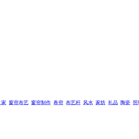
之家
窗帘布艺
窗帘制作
卷帘
布艺杆
风水
家纺
礼品
陶瓷
照