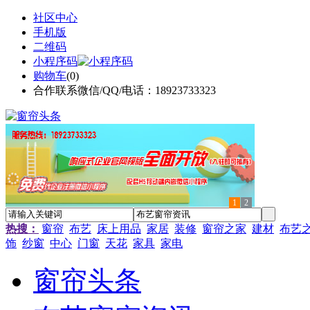
社区中心
手机版
二维码
小程序码
购物车
(
0
)
合作联系微信/QQ/电话：18923733323
1
2
热搜：
窗帘
布艺
床上用品
家居
装修
窗帘之家
建材
布艺
饰
纱窗
中心
门窗
天花
家具
家电
窗帘头条