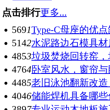
点击排行
更多...
569
1
Type-C母座的优
514
2
水泥路边石模具材
485
3
垃圾焚烧回转窑，
476
4
卧室风水，窗帘与
448
5
老旧泳池翻新改造
404
6
储能焊机具备哪些
389
7
专业运动木地板施