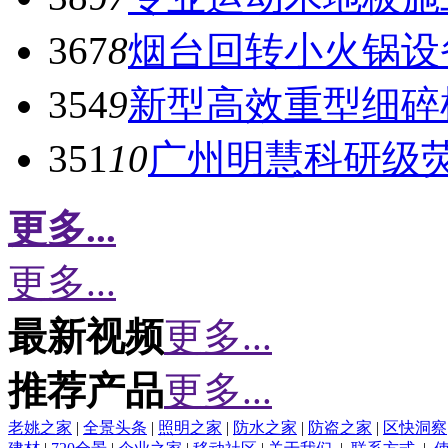
367
8
烟台回转小火锅设
354
9
新型高效重型细碎
351
10
广州明慧科研级
更多...
更多...
最新视频
更多...
推荐产品
更多...
老姚之家
|
全景头条
|
照明之家
|
防水之家
|
防盗之家
|
区快洞察