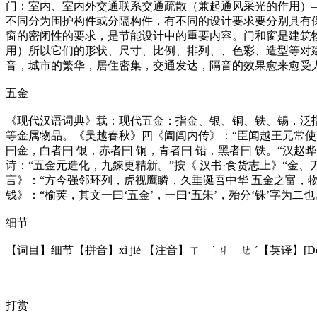
门：室内、室内外交通联系交通疏散（兼起通风采光的作用）
不同分为围护构件或分隔构件，有不同的设计要求要分别具有
窗的密闭性的要求，是节能设计中的重要内容。门和窗是建筑
用）所以它们的形状、尺寸、比例、排列、、色彩、造型等对
音，城市的繁华，居住密集，交通发达，隔音的效果愈来愈受
五金
《现代汉语词典》载：现代五金：指金、银、铜、铁、锡，泛指 
等金属物品。《吴越春秋》四《阖闾内传》：“臣闻越王元常使欧
曰金，白者曰 银，赤者曰 铜，青者曰 铅，黑者曰 铁。“汉赵
诗：“五金元造化，九鍊更精新。”按《 汉书·食货志上》“金
言》：“方今强邻环列，虎视鹰瞵，久垂涎吾中华 五金之富，物产
钱》：“榆荚，其文一曰‘五金’，一曰‘五朱’，殆分‘铢’字为二也
细节
【词目】细节【拼音】xì jié 【注音】ㄒㄧˋ ㄐㄧㄝ ˊ【英译】[De
打赏