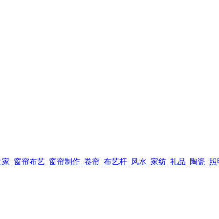
之家
窗帘布艺
窗帘制作
卷帘
布艺杆
风水
家纺
礼品
陶瓷
照