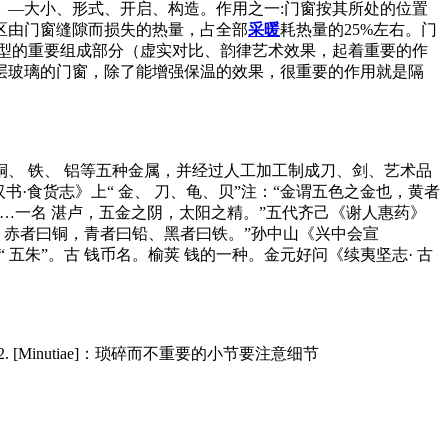
—大小、形式、开启、构造。作用之一:门窗按其所处的位置
区由门窗缝隙而损失的热量，占全部
采暖
耗热量的25%左右。门
型的重要组成部分（虚实对比、韵律艺术效果，起着重要的作
层玻璃的门窗，除了能增强保温的效果，很重要的作用就是隔
铜、 铁、 铝等五种金属，并经过人工加工制成刀、剑、艺术品
·食货志》上“ 金、 刀、龟、贝”注：“金谓五色之金也，黄者
枚……一名 湛卢，五金之阴，太阳之精。”五代齐己《谢人惠药》
银，赤者曰铜，青者曰铅、黑者曰铁。”孙中山《兴中会宣
五朱”。古 钱币名。榆荚 钱的一种。金元好问《续夷坚志· 古
2. [Minutiae]：琐碎而不重要的小节要注意细节