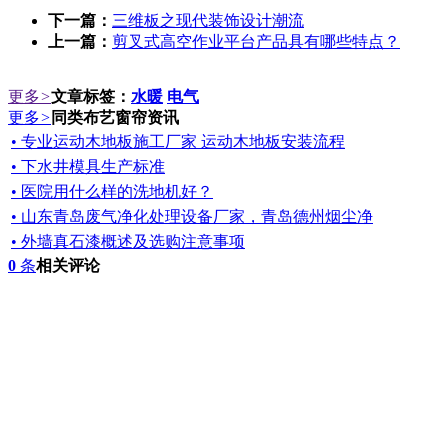
下一篇：
三维板之现代装饰设计潮流
上一篇：
剪叉式高空作业平台产品具有哪些特点？
更多
>
文章标签：
水暖
电气
更多
>
同类布艺窗帘资讯
• 专业运动木地板施工厂家 运动木地板安装流程
• 下水井模具生产标准
• 医院用什么样的洗地机好？
• 山东青岛废气净化处理设备厂家，青岛德州烟尘净
• 外墙真石漆概述及选购注意事项
0
条
相关评论