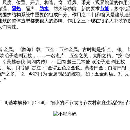
—尺度、位置、开启、构造。窗：通风、采光（观景眺望的作用）
保温、
隔热
、隔声、
防水
、防火等功能，新的要求
节能
，寒冷地
物围护结构系统中重要的组成部分。作用之二:门和窗又是建筑造
建筑的整体造型都要很大的影响。作用之三：现在很多人都装双
人们青睐。
金属。《辞海》载：五金：五种金属。古时期是指 金、 银、 
冶子造剑五枚，……一名湛卢，五金之英，太阳之精。”按《汉书
晔 《 吴越春秋·阖闾内传》：“臣闻 越王元常使 欧冶子造 剑五
、刀、龟、贝”颜师古注：“金谓五色之金也。黄者曰金，白者曰
之多。”2、今亦用为 金属制品的统称。如：五金商店。3、见“ 
。”
tail]基本解释1. [Detail]：细小的环节或情节农村家庭生活的细节