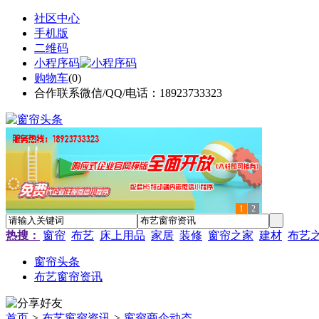
社区中心
手机版
二维码
小程序码
购物车
(
0
)
合作联系微信/QQ/电话：18923733323
1
2
热搜：
窗帘
布艺
床上用品
家居
装修
窗帘之家
建材
布艺
窗帘头条
布艺窗帘资讯
首页
>
布艺窗帘资讯
>
窗帘商企动态