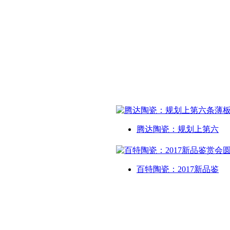
腾达陶瓷：规划上第六
百特陶瓷：2017新品鉴