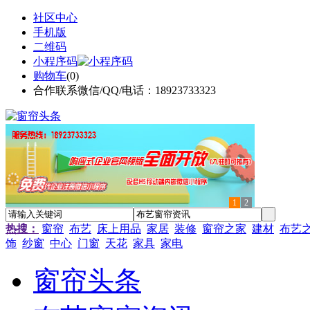
社区中心
手机版
二维码
小程序码
购物车
(
0
)
合作联系微信/QQ/电话：18923733323
1
2
热搜：
窗帘
布艺
床上用品
家居
装修
窗帘之家
建材
布艺
饰
纱窗
中心
门窗
天花
家具
家电
窗帘头条