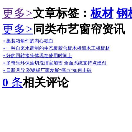
更多
>
文章标签：
板材
钢
更多
>
同类布艺窗帘资讯
• 集装箱角件的内心独白
• 一种自来水调制的生态板胶合板木板细木工板板材
• 好的回转接头体现在使用时间上
• 多奇乐环保油切洗洁宝加盟 全面系统支持点燃创
• 日新月异 彩钢板厂家发展“痛点”如何击破
0
条
相关评论