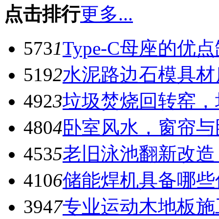
点击排行
更多...
573
1
Type-C母座的优
519
2
水泥路边石模具材
492
3
垃圾焚烧回转窑，
480
4
卧室风水，窗帘与
453
5
老旧泳池翻新改造
410
6
储能焊机具备哪些
394
7
专业运动木地板施