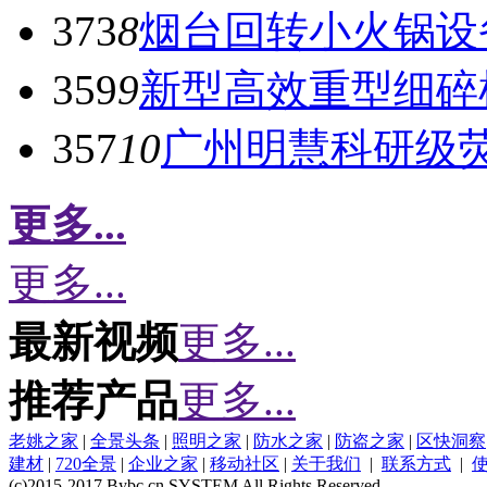
373
8
烟台回转小火锅设
359
9
新型高效重型细碎
357
10
广州明慧科研级
更多...
更多...
最新视频
更多...
推荐产品
更多...
老姚之家
|
全景头条
|
照明之家
|
防水之家
|
防盗之家
|
区快洞察
建材
|
720全景
|
企业之家
|
移动社区
|
关于我们
|
联系方式
|
(c)2015-2017 Bybc.cn SYSTEM All Rights Reserved